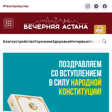
#Таза Қазақстан
Благоустройство
Горожане
Здоровье
Интервью
Мультимед