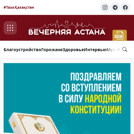
#Таза Қазақстан
Благоустройство
Горожане
Здоровье
Интервью
Мультимед