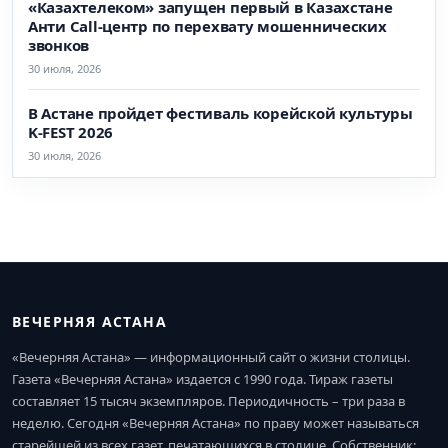
«Казахтелеком» запущен первый в Казахстане
Анти Call-центр по перехвату мошеннических
звонков
30 июля, 2026
В Астане пройдет фестиваль корейской культуры
K-FEST 2026
30 июля, 2026
ВЕЧЕРНЯЯ АСТАНА
«Вечерняя Астана» — информационный сайт о жизни столицы.
Газета «Вечерняя Астана» издается с 1990 года. Тираж газеты
составляет 15 тысяч экземпляров. Периодичность – три раза в
неделю. Сегодня «Вечерняя Астана» по праву может называться
старейшей из всех газет, печатающихся в столице. Собственник: