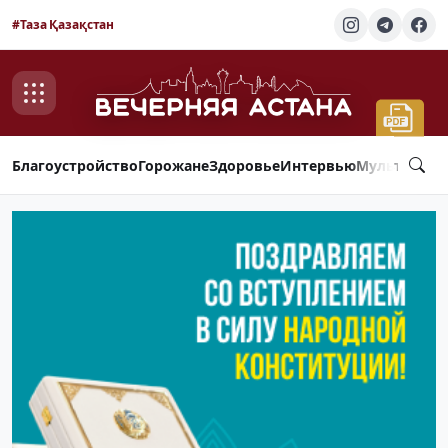
#Таза Қазақстан
Благоустройство
Горожане
Здоровье
Интервью
Мультимед