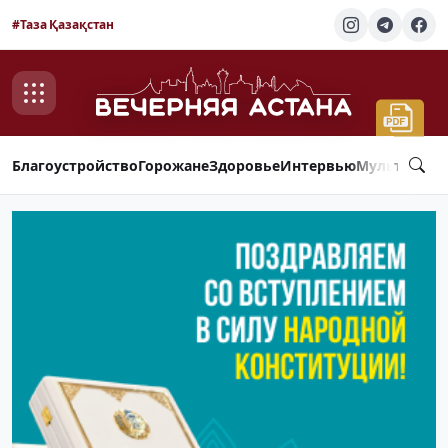
#Таза Қазақстан
Благоустройство
Горожане
Здоровье
Интервью
Мультимед