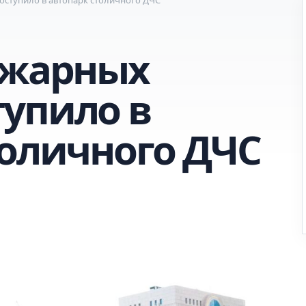
ожарных
упило в
толичного ДЧС