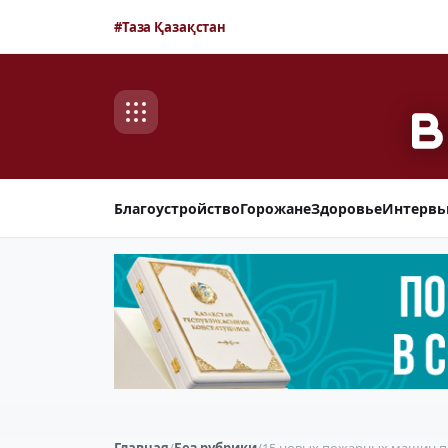
#Таза Қазақстан
Благоустройство
Горожане
Здоровье
Интерв
Главная
/
Без рубрики
/
15 новых пожарных машин по