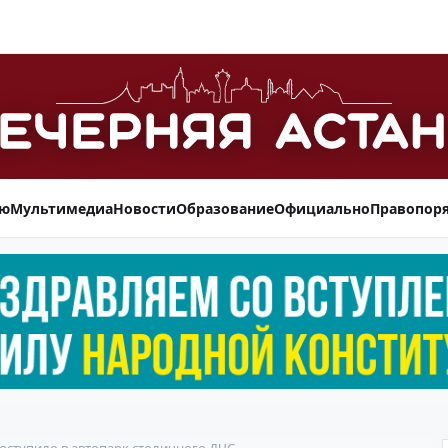
ью
Мультимедиа
Новости
Образование
Официально
Правопор
ступило в автопарк столичного ДЧС