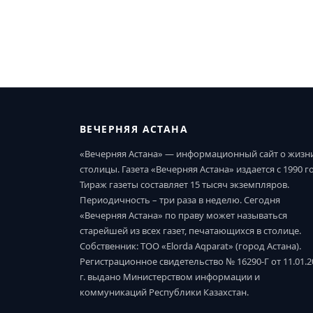
ВЕЧЕРНЯЯ АСТАНА
«Вечерняя Астана» — информационный сайт о жизн
столицы. Газета «Вечерняя Астана» издается с 1990 г
Тираж газеты составляет 15 тысяч экземпляров.
Периодичность – три раза в неделю. Сегодня
«Вечерняя Астана» по праву может называться
старейшей из всех газет, печатающихся в столице.
Собственник: ТОО «Elorda Aqparat» (город Астана).
Регистрационное свидетельство № 16290-Г от 11.01.2
г. выдано Министерством информации и
коммуникаций Республики Казахстан.