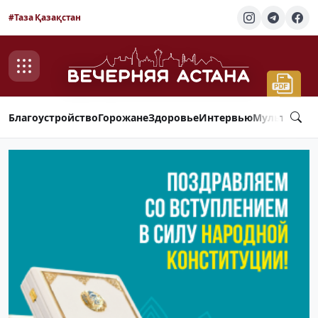
#Таза Қазақстан
Благоустройство
Горожане
Здоровье
Интервью
Мультимед