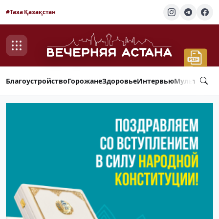
#Таза Қазақстан
Благоустройство
Горожане
Здоровье
Интервью
Мультимед