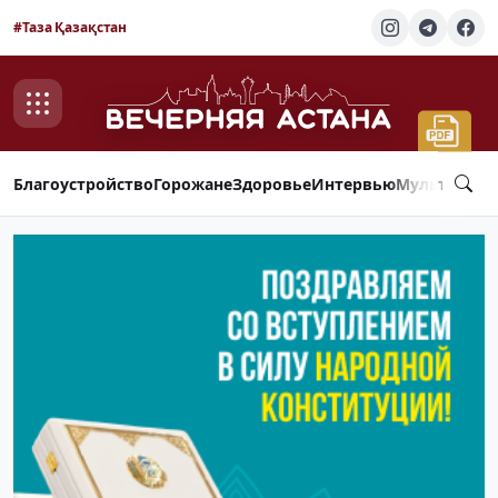
#Таза Қазақстан
Благоустройство
Горожане
Здоровье
Интервью
Мультимед