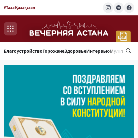
#Таза Қазақстан
Благоустройство
Горожане
Здоровье
Интервью
Мультимед