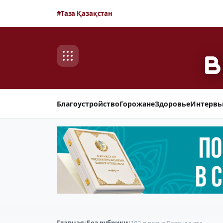
#Таза Қазақстан
Благоустройство
Горожане
Здоровье
Интерв
Главная
/
Без рубрики
/
102-я весна Рзагула ата