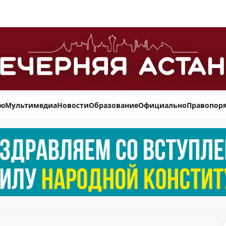
ью
Мультимедиа
Новости
Образование
Официально
Правопор