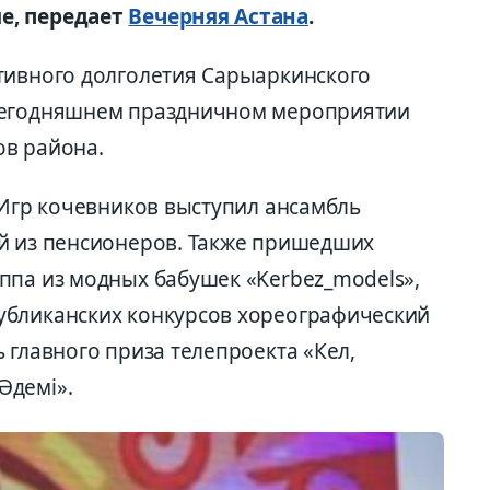
е, передает
Вечерняя Астана
.
тивного долголетия Сарыаркинского
сегодняшнем праздничном мероприятии
ов района.
 Игр кочевников выступил ансамбль
й из пенсионеров. Также пришедших
ппа из модных бабушек «Kerbez_models»,
убликанских конкурсов хореографический
 главного приза телепроекта «Кел,
Әдемі».