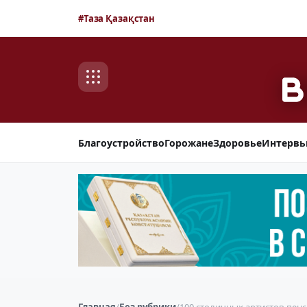
#Таза Қазақстан
Благоустройство
Горожане
Здоровье
Интерв
Главная
/
Без рубрики
/
100 столичных артистов-пен