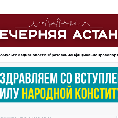
ью
Мультимедиа
Новости
Образование
Официально
Правопор
сионеров выступили в этноауле