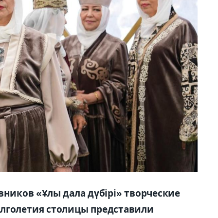
вников «Ұлы дала дүбірі» творческие
олголетия столицы представили