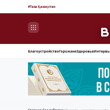
#Таза Қазақстан
Благоустройство
Горожане
Здоровье
Интерв
Главная
/
Без рубрики
/
3% роста - несмотря на нефть