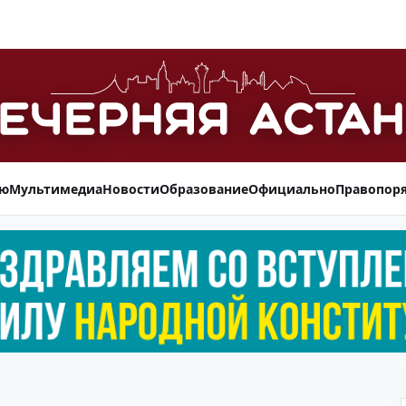
ью
Мультимедиа
Новости
Образование
Официально
Правопор