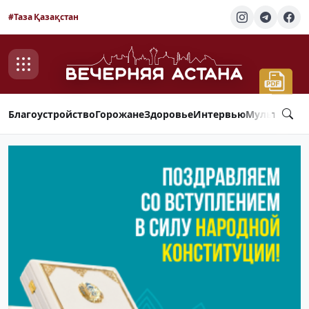
#Таза Қазақстан
Благоустройство
Горожане
Здоровье
Интервью
Мультимед