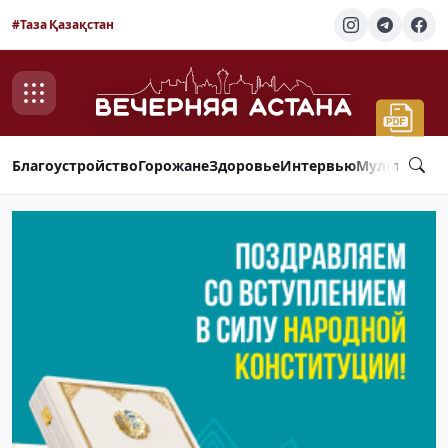
#Таза Қазақстан
Благоустройство
Горожане
Здоровье
Интервью
Мультимед