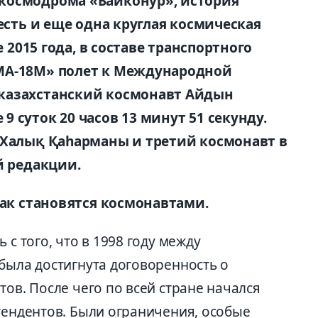
космодрома «Байконур», история
 есть и еще одна круглая космическая
е 2015 года, в составе транспортного
МА-18М» полет к Международной
казахстанский космонавт Айдын
 суток 20 часов 13 минут 51 секунду.
 Халық Қаhарманы и третий космонавт в
й редакции.
как становятся космонавтами.
 с того, что в 1998 году между
была достигнута договоренность о
тов. После чего по всей стране начался
тендентов. Были ограничения, особые