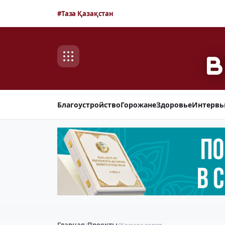
#Таза Қазақстан
Благоустройство
Горожане
Здоровье
Интерв
Главная
/
Проекты
/
Космос зовет