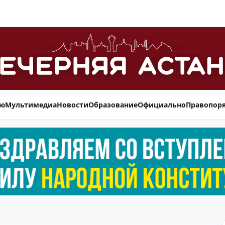
ью
Мультимедиа
Новости
Образование
Официально
Правопор