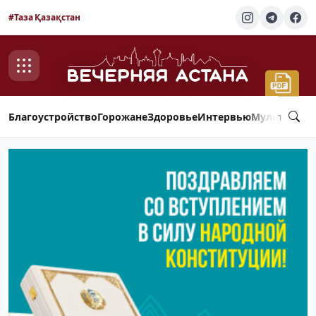
#Таза Қазақстан
Благоустройство
Горожане
Здоровье
Интервью
Мультимед