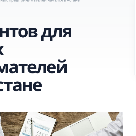
нтов для
х
мателей
стане