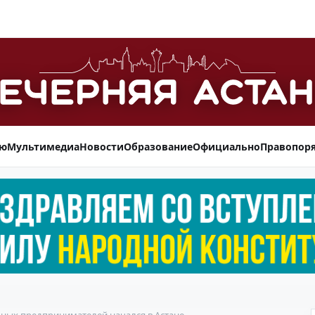
ью
Мультимедиа
Новости
Образование
Официально
Правопор
ьных предпринимателей начался в Астане