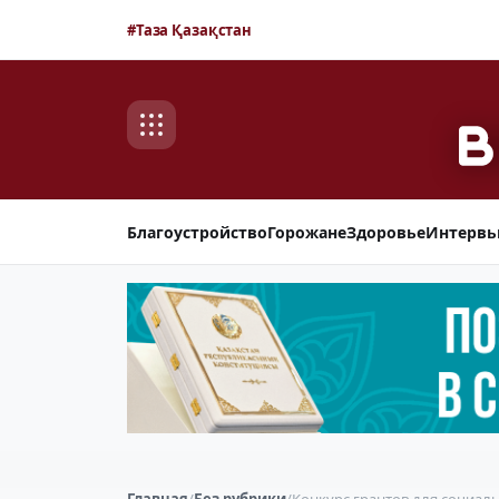
#Таза Қазақстан
Благоустройство
Горожане
Здоровье
Интерв
Главная
/
Без рубрики
/
Конкурс грантов для социал