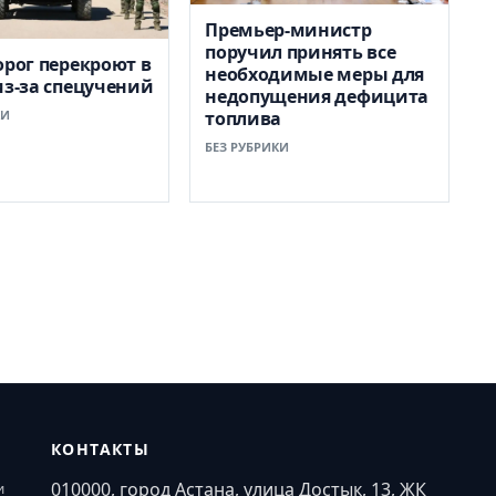
Премьер-министр
поручил принять все
орог перекроют в
необходимые меры для
из-за спецучений
недопущения дефицита
КИ
топлива
БЕЗ РУБРИКИ
КОНТАКТЫ
010000, город Астана, улица Достык, 13, ЖК
и