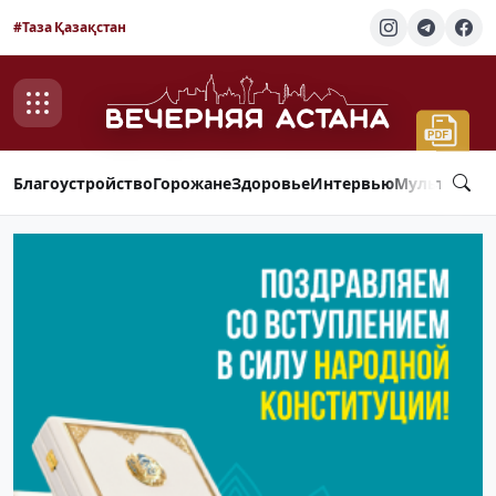
#Таза Қазақстан
Благоустройство
Горожане
Здоровье
Интервью
Мультимед