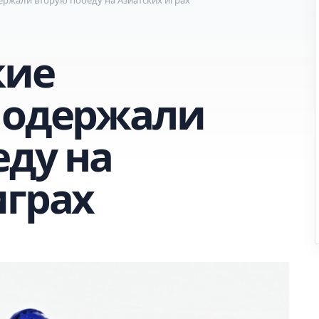
кие
 одержали
еду на
играх