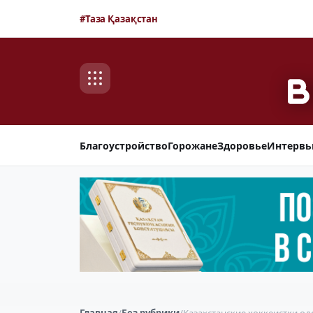
#Таза Қазақстан
Благоустройство
Горожане
Здоровье
Интерв
Главная
/
Без рубрики
/
Казахстанские хоккеистки од