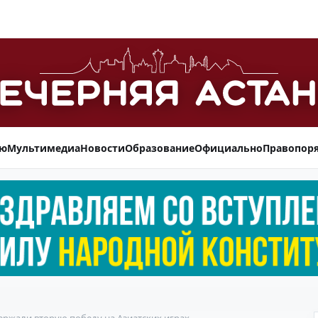
ью
Мультимедиа
Новости
Образование
Официально
Правопор
ержали вторую победу на Азиатских играх