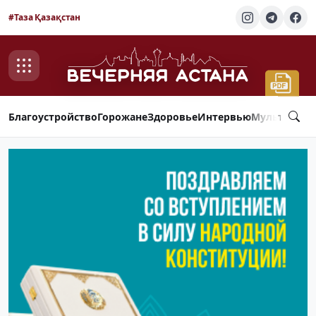
#Таза Қазақстан
Благоустройство
Горожане
Здоровье
Интервью
Мультимед