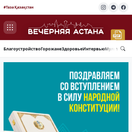
#Таза Қазақстан
Благоустройство
Горожане
Здоровье
Интервью
Мультимед