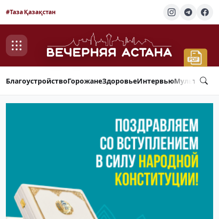
#Таза Қазақстан
Благоустройство
Горожане
Здоровье
Интервью
Мультимед