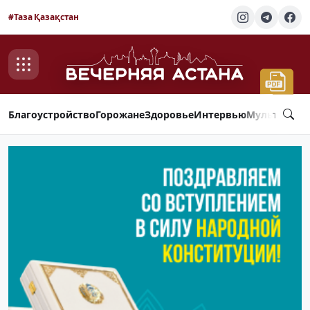
#Таза Қазақстан
Благоустройство
Горожане
Здоровье
Интервью
Мультимед