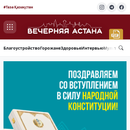
#Таза Қазақстан
Благоустройство
Горожане
Здоровье
Интервью
Мультимед