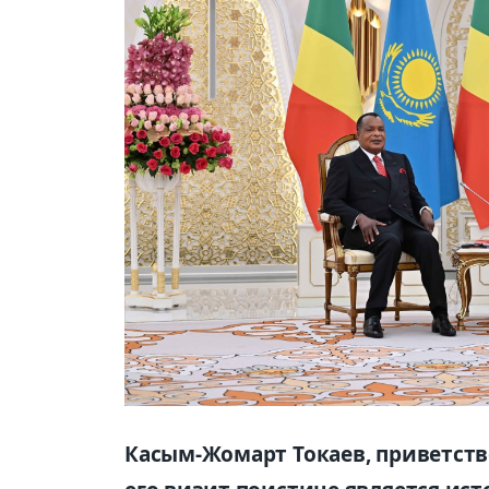
Касым-Жомарт Токаев, приветство