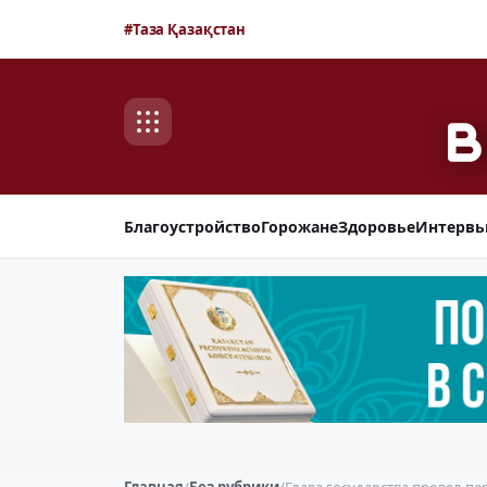
#Таза Қазақстан
Благоустройство
Горожане
Здоровье
Интерв
Главная
/
Без рубрики
/
Глава государства провел пе