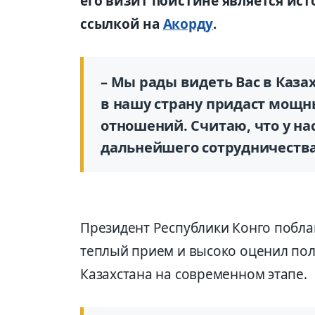
его визит поистине является ис
ссылкой на
Акорду
.
– Мы рады видеть Вас в Каза
в нашу страну придаст мощ
отношений. Считаю, что у на
дальнейшего сотрудничества,
Президент Республики Конго поблаг
теплый прием и высоко оценил пол
Казахстана на современном этапе.