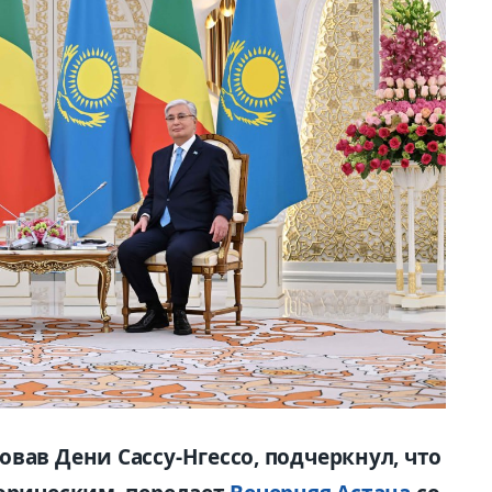
вав Дени Сассу-Нгессо, подчеркнул, что