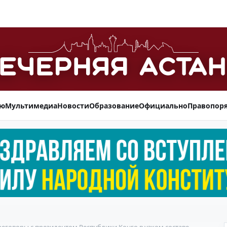
ью
Мультимедиа
Новости
Образование
Официально
Правопор
реговоры с президентом Республики Конго в узком составе