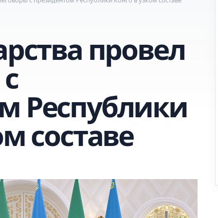
арства провел
 с
м Республики
ом составе