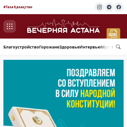
#Таза Қазақстан
Благоустройство
Горожане
Здоровье
Интервью
Мультимед