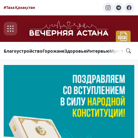
#Таза Қазақстан
Благоустройство
Горожане
Здоровье
Интервью
Мультимед