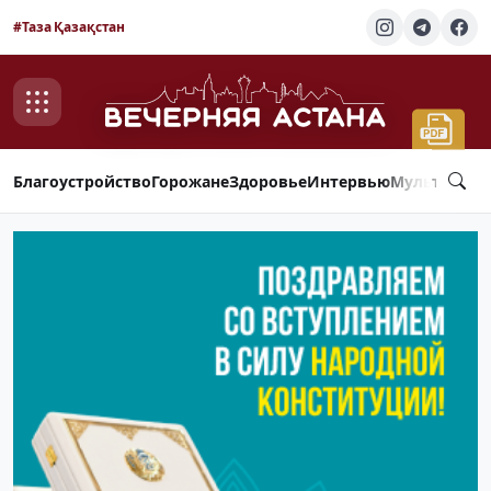
#Таза Қазақстан
Благоустройство
Горожане
Здоровье
Интервью
Мультимед