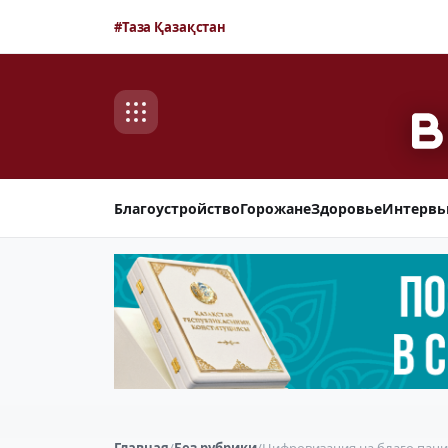
#Таза Қазақстан
Благоустройство
Горожане
Здоровье
Интерв
Главная
/
Без рубрики
/
Цифровизация на благо пац