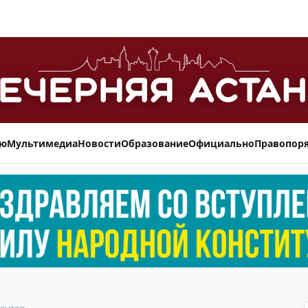
ью
Мультимедиа
Новости
Образование
Официально
Правопор
иентов