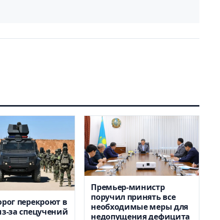
Премьер-министр
поручил принять все
орог перекроют в
необходимые меры для
из-за спецучений
недопущения дефицита