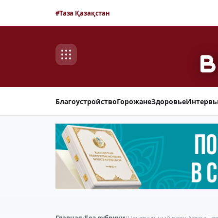
#Таза Қазақстан
Благоустройство
Горожане
Здоровье
Интерв
Главная
/
Без рубрики
/
Центральный парк Астаны п