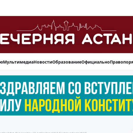
ью
Мультимедиа
Новости
Образование
Официально
Правопор
ризнали лучшим на международном конкурсе