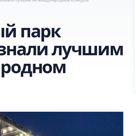
й парк
изнали лучшим
ародном