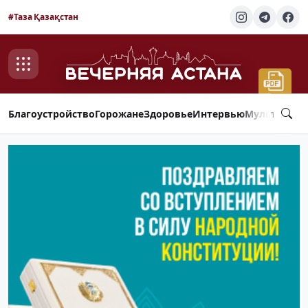
#Таза Қазақстан
Благоустройство
Горожане
Здоровье
Интервью
Мультимед