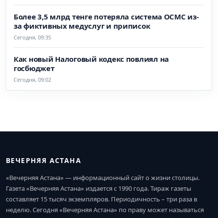
Более 3,5 млрд тенге потеряла система ОСМС из-
за фиктивных медуслуг и приписок
Сегодня, 09:35
Как новый Налоговый кодекс повлиял на
госбюджет
Сегодня, 09:02
ВЕЧЕРНЯЯ АСТАНА
«Вечерняя Астана» — информационный сайт о жизни столицы.
Газета «Вечерняя Астана» издается с 1990 года. Тираж газеты
составляет 15 тысяч экземпляров. Периодичность – три раза в
неделю. Сегодня «Вечерняя Астана» по праву может называться