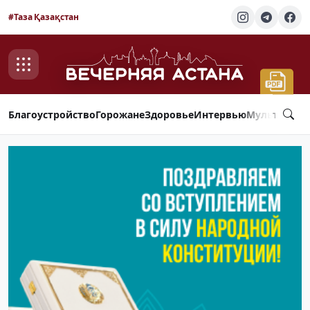
#Таза Қазақстан
Благоустройство
Горожане
Здоровье
Интервью
Мультимед