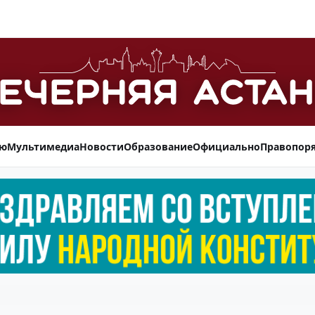
ью
Мультимедиа
Новости
Образование
Официально
Правопор