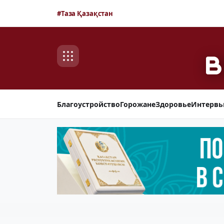
#Таза Қазақстан
Благоустройство
Горожане
Здоровье
Интерв