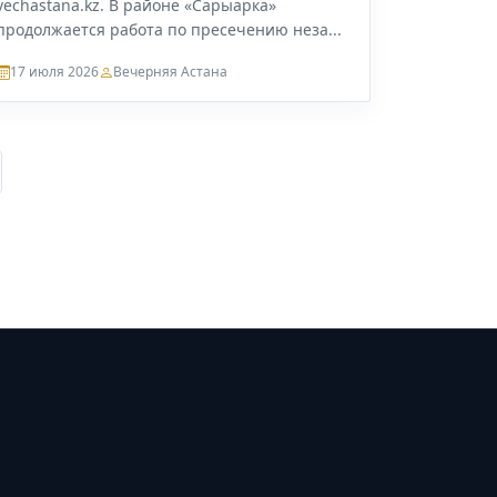
vechastana.kz. В районе «Сарыарка»
продолжается работа по пресечению неза...
17 июля 2026
Вечерняя Астана