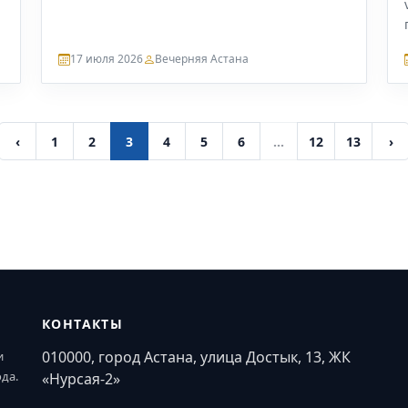
17 июля 2026
Вечерняя Астана
‹
1
2
3
4
5
6
...
12
13
›
КОНТАКТЫ
010000, город Астана, улица Достык, 13, ЖК
и
ода.
«Нурсая-2»