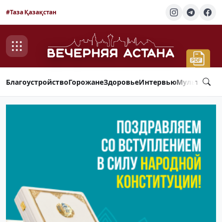
#Таза Қазақстан
Благоустройство
Горожане
Здоровье
Интервью
Мультимед