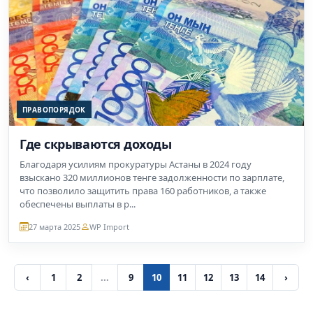
ПРАВОПОРЯДОК
Где скрываются доходы
Благодаря усилиям прокуратуры Астаны в 2024 году
взыскано 320 миллионов тенге задолженности по зарплате,
что позволило защитить права 160 работников, а также
обеспечены выплаты в р...
27 марта 2025
WP Import
‹
1
2
...
9
10
11
12
13
14
›