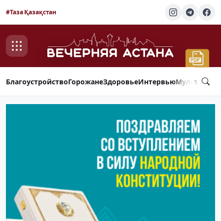
#Таза Қазақстан
Благоустройство
Горожане
Здоровье
Интервью
Мультимед