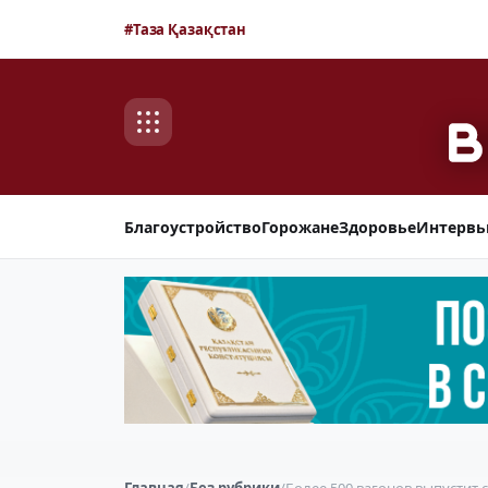
#Таза Қазақстан
Благоустройство
Горожане
Здоровье
Интерв
Главная
/
Без рубрики
/
Более 500 вагонов выпустит 