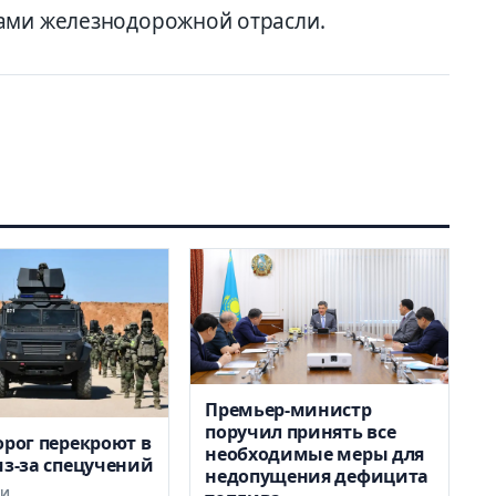
ками железнодорожной отрасли.
Премьер-министр
поручил принять все
орог перекроют в
необходимые меры для
из-за спецучений
недопущения дефицита
КИ