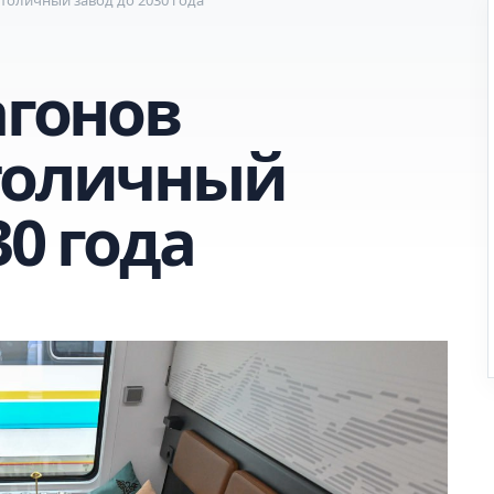
агонов
толичный
30 года