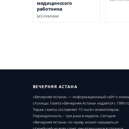
медицинского
работника
БЕЗ РУБРИКИ
ВЕЧЕРНЯЯ АСТАНА
«Вечерняя Астана» — информационный сайт о жизн
столицы. Газета «Вечерняя Астана» издается с 1990 г
Тираж газеты составляет 15 тысяч экземпляров.
Периодичность – три раза в неделю. Сегодня
«Вечерняя Астана» по праву может называться
старейшей из всех газет, печатающихся в столице.