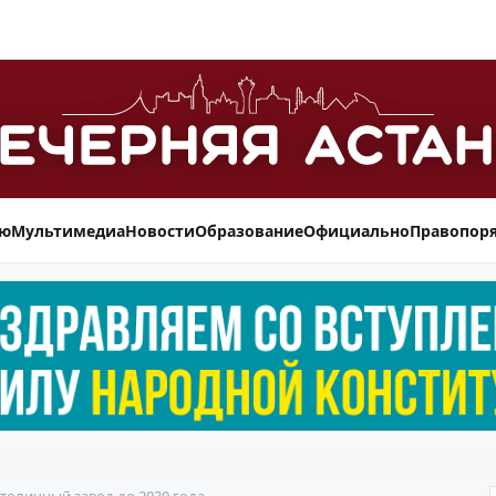
ью
Мультимедиа
Новости
Образование
Официально
Правопор
столичный завод до 2030 года