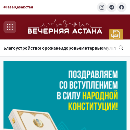
#Таза Қазақстан
Благоустройство
Горожане
Здоровье
Интервью
Мультимед