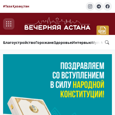
#Таза Қазақстан
Благоустройство
Горожане
Здоровье
Интервью
Мультимед