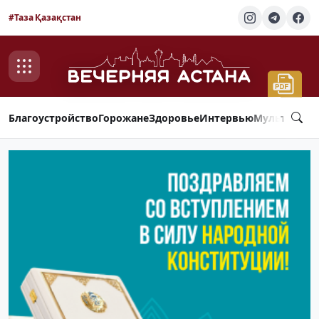
#Таза Қазақстан
Благоустройство
Горожане
Здоровье
Интервью
Мультимед