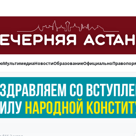
ью
Мультимедиа
Новости
Образование
Официально
Правопор
 $66,2 млрд