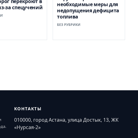
орог перекроют в
необходимые меры для
из-за спецучений
недопущения дефицита
КИ
топлива
БЕЗ РУБРИКИ
КОНТАКТЫ
010000, город Астана, улица Достык, 13, ЖК
и
ода.
«Нурсая-2»