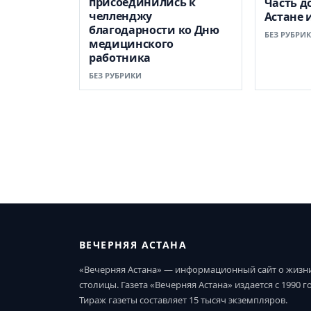
присоединились к
Часть д
челленджу
Астане 
благодарности ко Дню
БЕЗ РУБРИ
медицинского
работника
БЕЗ РУБРИКИ
ВЕЧЕРНЯЯ АСТАНА
«Вечерняя Астана» — информационный сайт о жизн
столицы. Газета «Вечерняя Астана» издается с 1990 г
Тираж газеты составляет 15 тысяч экземпляров.