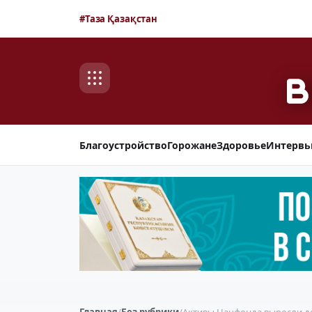
#Таза Қазақстан
Благоустройство
Горожане
Здоровье
Интерв
Главная
/
Без рубрики
/
Активы Нацфонда выросли до