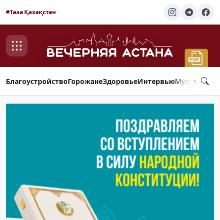
#Таза Қазақстан
Благоустройство
Горожане
Здоровье
Интервью
Мультимед