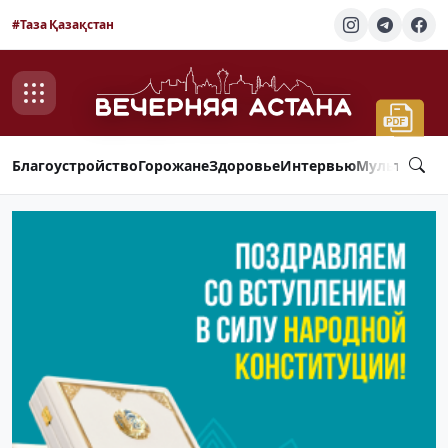
#Таза Қазақстан
Благоустройство
Горожане
Здоровье
Интервью
Мультимед