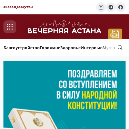
#Таза Қазақстан
Благоустройство
Горожане
Здоровье
Интервью
Мультимед