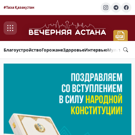
#Таза Қазақстан
Благоустройство
Горожане
Здоровье
Интервью
Мультимед