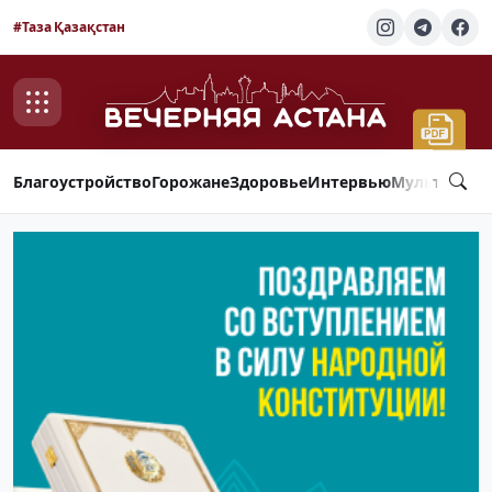
#Таза Қазақстан
Благоустройство
Горожане
Здоровье
Интервью
Мультимед