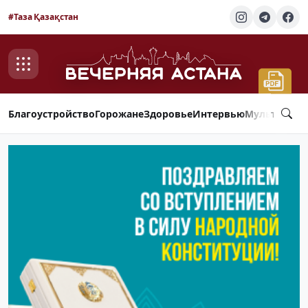
#Таза Қазақстан
Благоустройство
Горожане
Здоровье
Интервью
Мультимед