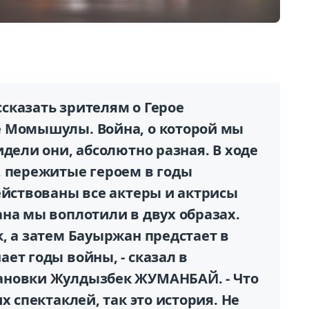
ассказать зрителям о Герое
е Момышулы. Война, о которой мы
идели они, абсолютно разная. В ходе
, пережитые героем в годы
ействованы все актеры и актрисы
на мы воплотили в двух образах.
, а затем Бауыржан предстает в
ет годы войны, - сказал в
ановки Жулдызбек ЖУМАНБАЙ. - Что
х спектаклей, так это история. Не