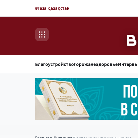
#Таза Қазақстан
Благоустройство
Горожане
Здоровье
Интерв
Главная
/
Культура
/
Воспоминания о Момышулы