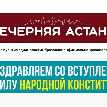
ью
Мультимедиа
Новости
Образование
Официально
Правопор