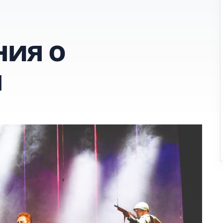
ия о
ы