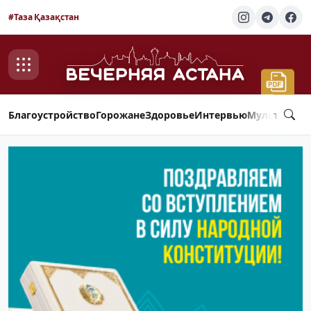
#Таза Қазақстан
Благоустройство
Горожане
Здоровье
Интервью
Мультимед