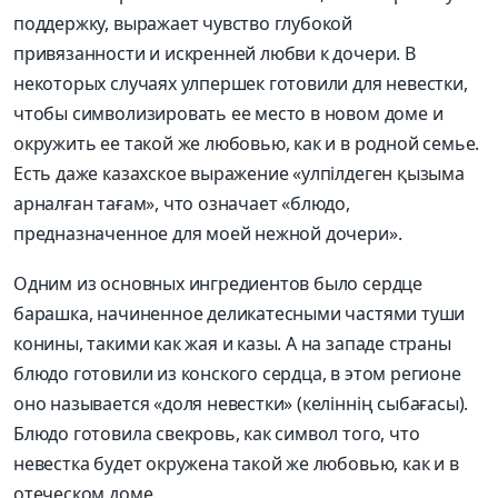
поддержку, выражает чувство глубокой
привязанности и искренней любви к дочери. В
некоторых случаях улпершек готовили для невестки,
чтобы символизировать ее место в новом доме и
окружить ее такой же любовью, как и в родной семье.
Есть даже казахское выражение «улпілдеген қызыма
арналған тағам», что означает «блюдо,
предназначенное для моей нежной дочери».
Одним из основных ингредиентов было сердце
барашка, начиненное деликатесными частями туши
конины, такими как жая и казы. А на западе страны
блюдо готовили из конского сердца, в этом регионе
оно называется «доля невестки» (келіннің сыбағасы).
Блюдо готовила свекровь, как символ того, что
невестка будет окружена такой же любовью, как и в
отеческом доме.