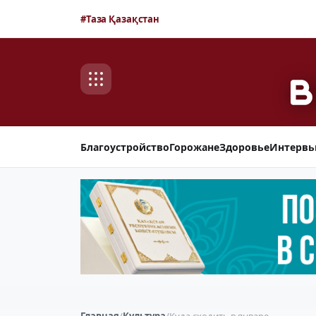
#Таза Қазақстан
Благоустройство
Горожане
Здоровье
Интерв
Главная
/
Культура
/
Куда сходить в январе