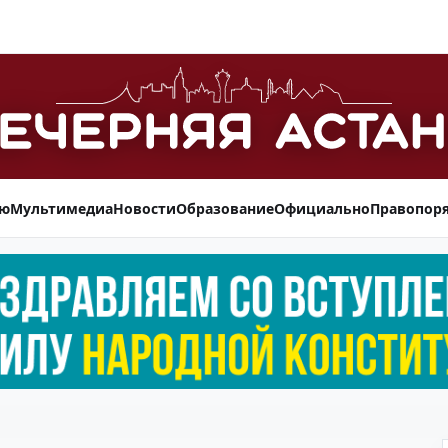
ью
Мультимедиа
Новости
Образование
Официально
Правопор