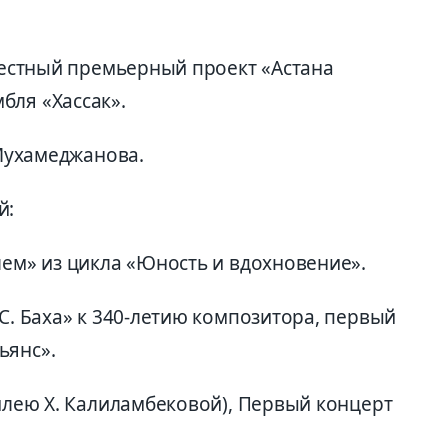
вместный премьерный проект «Астана
бля «Хассак».
 Мухамеджанова.
й:
лем» из цикла «Юность и вдохновение».
.С. Баха» к 340-летию композитора, первый
ьянс».
билею Х. Калиламбековой), Первый концерт