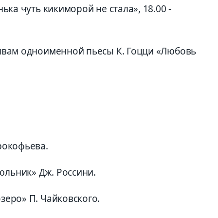
нька чуть кикиморой не стала», 18.00 -
отивам одноименной пьесы К. Гоцци «Любовь
Прокофьева.
юльник» Дж. Россини.
озеро» П. Чайковского.