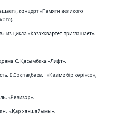
лашает», концерт «Памяти великого
кого).
в» из цикла «Казахквартет приглашает».
 драма С. Қасымбека «Лифт».
сть. Б.Соқпақбаев. «Көзіме бір көрінсең
оль. «Ревизор».
ерсен. «Қар ханшайымы».