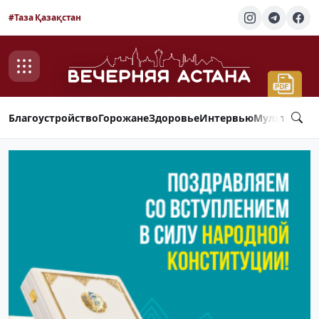
#Таза Қазақстан
Благоустройство
Горожане
Здоровье
Интервью
Мультимед